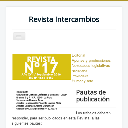
Revista Intercambios
Toggle
Navigation
Presentación
Editorial
Contacto
Aportes y producciones
Novedades legislativas
Editores
Nacionales
Provinciales
Acerca del IDP
Humor y arte
Pautas de Publicación
Pautas de
publicación
Números Anteriores
Los trabajos deberán
responder, para ser publicados en esta Revista, a las
siguientes pautas: