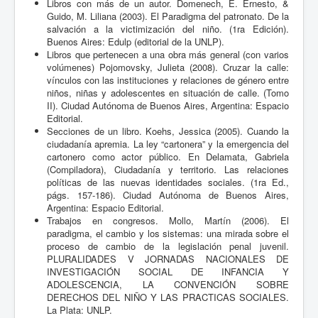
Libros con más de un autor. Domenech, E. Ernesto, &
Guido, M. Liliana (2003). El Paradigma del patronato. De la
salvación a la victimización del niño. (1ra Edición).
Buenos Aires: Edulp (editorial de la UNLP).
Libros que pertenecen a una obra más general (con varios
volúmenes) Pojomovsky, Julieta (2008). Cruzar la calle:
vínculos con las instituciones y relaciones de género entre
niños, niñas y adolescentes en situación de calle. (Tomo
II). Ciudad Autónoma de Buenos Aires, Argentina: Espacio
Editorial.
Secciones de un libro. Koehs, Jessica (2005). Cuando la
ciudadanía apremia. La ley “cartonera” y la emergencia del
cartonero como actor público. En Delamata, Gabriela
(Compiladora), Ciudadanía y territorio. Las relaciones
políticas de las nuevas identidades sociales. (1ra Ed.,
págs. 157-186). Ciudad Autónoma de Buenos Aires,
Argentina: Espacio Editorial.
Trabajos en congresos. Mollo, Martín (2006). El
paradigma, el cambio y los sistemas: una mirada sobre el
proceso de cambio de la legislación penal juvenil.
PLURALIDADES V JORNADAS NACIONALES DE
INVESTIGACIÓN SOCIAL DE INFANCIA Y
ADOLESCENCIA, LA CONVENCIÓN SOBRE
DERECHOS DEL NIÑO Y LAS PRACTICAS SOCIALES.
La Plata: UNLP.