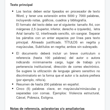
Texto principal
Los textos deben estar tipeados en procesador de texto
Word, y tener una extensión entre 5000 y 7000 palabras,
incluyendo notas, gráficos, cuadros y bibliografía.
El formato del texto debe ser el siguiente: tamaño A4, con
márgenes 2,5 (superior, inferior, derecho e izquierdo), letra
Arial tamaño 12, interlineado sencillo, sin sangrar. Separar
los párrafos con un enter espacios por línea para texto
principal. Alineado justificado. TÍTULOS en negrita y
mayúsculas, Subtítulos en negrita; ambos sin subrayado.
El documento deberá incluir un breve curriculum o
referencia (hasta 100 palabras) del autor o autora
indicando mínimamente cargo, lugar de trabajo y/o
pertenencia institucional, dirección de correo electrónico.
Se sugiere la utilización de lenguaje género sensitivo no
discriminatorio en la forma que el autor o la autora prefiera
(por ejemplo, niño/a).
Resumen de hasta 200 palabras en español.
Cinco (5) palabras clave, en mayúscula/minúsculas y
separadas con comas. Ejemplos: Violencia estructural,
Cárcel, Pobreza, Estigma.
Notas de referencia, aclaratorias y/o ampliatorias